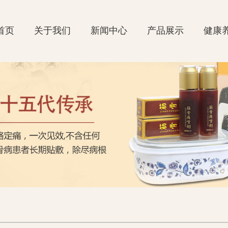
首页
关于我们
新闻中心
产品展示
健康