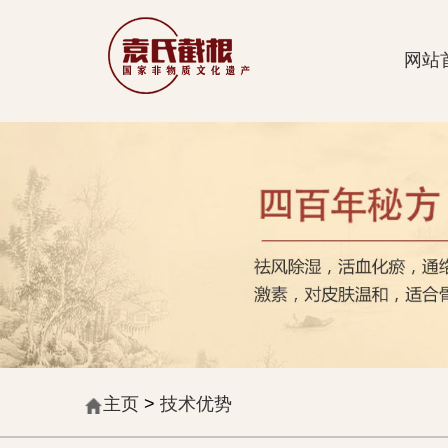
网站
主页
>
技术优势