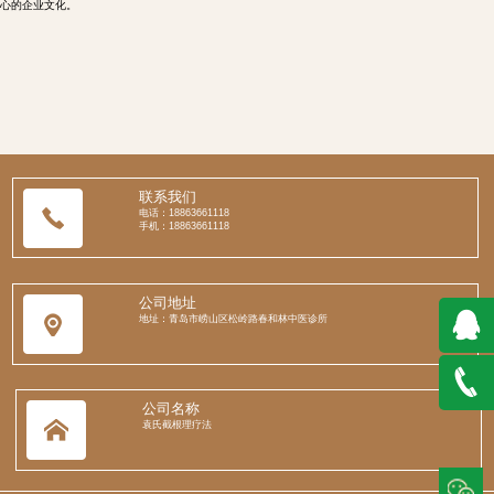
心的企业文化。
联系我们
电话：18863661118
手机：18863661118
公司地址
地址：青岛市崂山区松岭路春和林中医诊所
QQ在
公司名称
袁氏截根理疗法
线咨询
188636