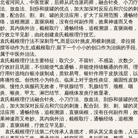
北省河间人，中医世家，后师从武当派药师，融合针灸、小刀疗
法、放血法、刮痧和拔罐的优点，加大加深对反应点和穴位的刺
激，配合刮、割、刺、罐的灵活应用，扩大了应用范围，通畅经
络，追根溯源，直驱病根，没有任何副作用，效果神速而又奇
妙。其内病外治，截根取疔，通畅经络，追根溯源，直驱病根，
疗效立竿见影，由此创建袁氏截根理疗技艺。
袁氏截根理疗法不深刺导气,而是以针挑皮,用横刺挑提、牵拉摇
摆等动作为主,或截根取疔,留下一个小小的创口作为治病的手段,
属于中医外治法。
袁氏截根理疗法主要特征：取穴少、不留针、不感染、次数少、
疗效好且巩固，不但能使气血通畅，并能使持续畅通的作用。理
疗用针选纯白银冷拔制成，质软易弯。银针作用于皮肤浅层，以
疼痛性低、创伤性小为特点。临床上对于急性炎症、顽固性皮肤
病、慢性久病服药无效者，甲状腺结节、乳腺结节、颈椎、咽
炎、喉炎、甲亢、淋巴结节、扁桃体发炎疗效显著。
袁氏截根理疗法融合针灸、小刀疗法、放血法、刮痧和拔罐的优
点，加大加深对反应点和穴位的刺激，配合刮、割、刺、罐的灵
活应用，通畅经络，追根溯源，直驱病根，没有任何副作用，效
果神速而又奇妙。其内病外治，截根取疔，通畅经络，追根溯
源，直驱病根，疗效立竿见影。
袁氏截根理疗法第二代传承人袁德才，师从其父袁金衡，入伍