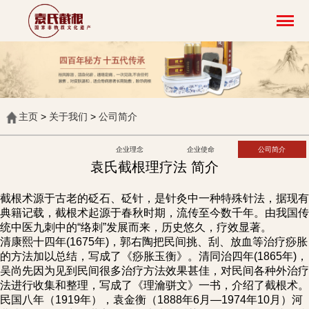
主页
>
关于我们
>
公司简介
企业理念
企业使命
公司简介
袁氏截根理疗法 简介
截根术源于古老的砭石、砭针，是针灸中一种特殊针法，据现有
典籍记载，截根术起源于春秋时期，流传至今数千年。由我国传
统中医九刺中的“络刺”发展而来，历史悠久，疗效显著。
清康熙十四年(1675年)，郭右陶把民间挑、刮、放血等治疗痧胀
的方法加以总结，写成了《痧胀玉衡》。清同治四年(1865年)，
吴尚先因为见到民间很多治疗方法效果甚佳，对民间各种外治疗
法进行收集和整理，写成了《理瀹骈文》一书，介绍了截根术。
民国八年（1919年），袁金衡（1888年6月—1974年10月）河