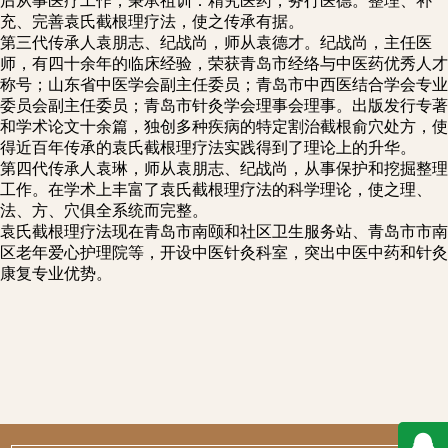
后从事医疗工作，秉承祖训：精究医药，务行医德。整理、补
充、完善袁氏截根理疗法，使之传承有据。
第三代传承人袁朋志、纪战尚，师从袁德才。纪战尚，主任医
师，有四十余年的临床经验，荣获青岛市经络与中医药优秀人才
称号；山东省中医学会副主任委员；青岛市中西医结合学会专业
委员会副主任委员；青岛市针灸学会理事会理事。出版发行专著
和学术论文十余篇，独创多种疾病的特定割治截根俞穴处方，使
得近百年传承的袁氏截根理疗法实践得到了理论上的升华。
第四代传承人袁琳，师从袁朋志、纪战尚，从事保护和挖掘整理
工作。在学术上丰富了袁氏截根理疗法的科学理论，使之理、
法、方、穴俱全系统而完整。
袁氏截根理疗法现在青岛市南颐和社区卫生服务站、青岛市市南
区老年爱心护理院等，开设中医针灸科室，突出中医中药和针灸
康复专业优势。