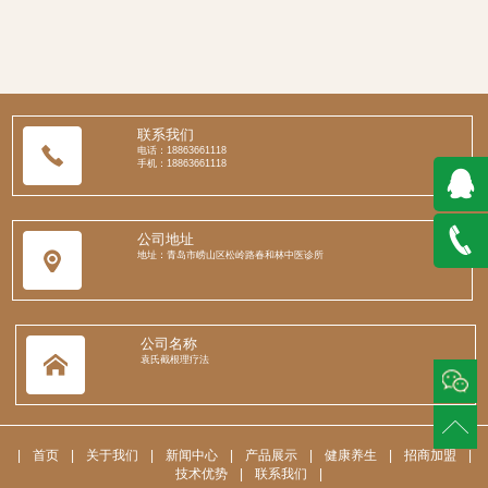
联系我们
电话：18863661118
手机：18863661118
QQ在
公司地址
地址：青岛市崂山区松岭路春和林中医诊所
线咨询
188636
公司名称
袁氏截根理疗法
|
首页
|
关于我们
|
新闻中心
|
产品展示
|
健康养生
|
招商加盟
|
技术优势
|
联系我们
|