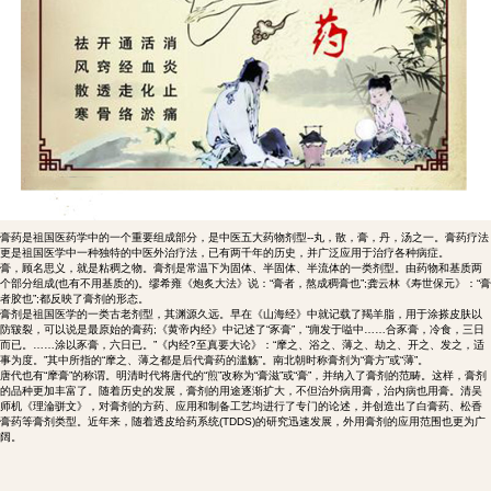
膏药是祖国医药学中的一个重要组成部分，是中医五大药物剂型--丸，散，膏，丹，汤之一。膏药疗法
更是祖国医学中一种独特的中医外治疗法，已有两千年的历史，并广泛应用于治疗各种病症。
膏，顾名思义，就是粘稠之物。膏剂是常温下为固体、半固体、半流体的一类剂型。由药物和基质两
个部分组成(也有不用基质的)。缪希雍《炮炙大法》说：“膏者，熬成稠膏也”;龚云林《寿世保元》：“膏
者胶也”;都反映了膏剂的形态。
膏剂是祖国医学的一类古老剂型，其渊源久远。早在《山海经》中就记载了羯羊脂，用于涂搽皮肤以
防皲裂，可以说是最原始的膏药;《黄帝内经》中记述了“豕膏”，“痈发于嗌中……合豕膏，冷食，三日
而已。……涂以豕膏，六日已。”《内经?至真要大论》：“摩之、浴之、薄之、劫之、开之、发之，适
事为度。”其中所指的“摩之、薄之都是后代膏药的滥觞”。南北朝时称膏剂为“膏方”或“薄”。
唐代也有“摩膏”的称谓。明清时代将唐代的“煎”改称为“膏滋”或“膏”，并纳入了膏剂的范畴。这样，膏剂
的品种更加丰富了。随着历史的发展，膏剂的用途逐渐扩大，不但治外病用膏，治内病也用膏。清吴
师机《理淪骈文》，对膏剂的方药、应用和制备工艺均进行了专门的论述，并创造出了白膏药、松香
膏药等膏剂类型。近年来，随着透皮给药系统(TDDS)的研究迅速发展，外用膏剂的应用范围也更为广
阔。