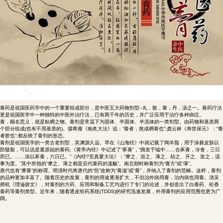
膏药是祖国医药学中的一个重要组成部分，是中医五大药物剂型--丸，散，膏，丹，汤之一。膏药疗法
更是祖国医学中一种独特的中医外治疗法，已有两千年的历史，并广泛应用于治疗各种病症。
膏，顾名思义，就是粘稠之物。膏剂是常温下为固体、半固体、半流体的一类剂型。由药物和基质两
个部分组成(也有不用基质的)。缪希雍《炮炙大法》说：“膏者，熬成稠膏也”;龚云林《寿世保元》：“膏
者胶也”;都反映了膏剂的形态。
膏剂是祖国医学的一类古老剂型，其渊源久远。早在《山海经》中就记载了羯羊脂，用于涂搽皮肤以
防皲裂，可以说是最原始的膏药;《黄帝内经》中记述了“豕膏”，“痈发于嗌中……合豕膏，冷食，三日
而已。……涂以豕膏，六日已。”《内经?至真要大论》：“摩之、浴之、薄之、劫之、开之、发之，适
事为度。”其中所指的“摩之、薄之都是后代膏药的滥觞”。南北朝时称膏剂为“膏方”或“薄”。
唐代也有“摩膏”的称谓。明清时代将唐代的“煎”改称为“膏滋”或“膏”，并纳入了膏剂的范畴。这样，膏剂
的品种更加丰富了。随着历史的发展，膏剂的用途逐渐扩大，不但治外病用膏，治内病也用膏。清吴
师机《理淪骈文》，对膏剂的方药、应用和制备工艺均进行了专门的论述，并创造出了白膏药、松香
膏药等膏剂类型。近年来，随着透皮给药系统(TDDS)的研究迅速发展，外用膏剂的应用范围也更为广
阔。