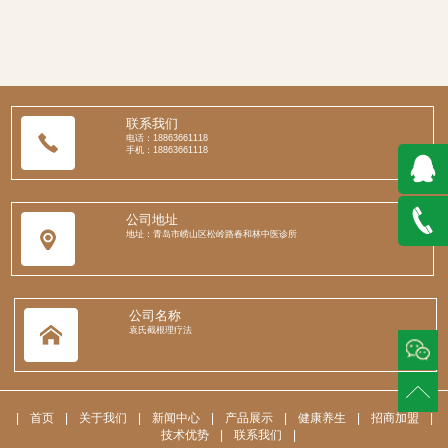
联系我们
电话：18863661118
手机：18863661118
QQ在
公司地址
地址：青岛市崂山区松岭路春和林中医诊所
线咨询
188636
公司名称
袁氏截根理疗法
|
首页
|
关于我们
|
新闻中心
|
产品展示
|
健康养生
|
招商加盟
|
技术优势
|
联系我们
|